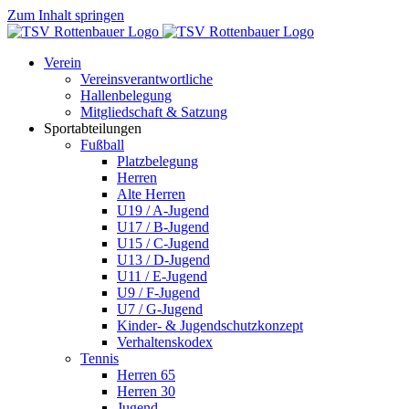
Zum Inhalt springen
Verein
Vereinsverantwortliche
Hallenbelegung
Mitgliedschaft & Satzung
Sportabteilungen
Fußball
Platzbelegung
Herren
Alte Herren
U19 / A-Jugend
U17 / B-Jugend
U15 / C-Jugend
U13 / D-Jugend
U11 / E-Jugend
U9 / F-Jugend
U7 / G-Jugend
Kinder- & Jugendschutzkonzept
Verhaltenskodex
Tennis
Herren 65
Herren 30
Jugend