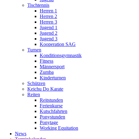
Tischtennis
Herren 1
Herren 2
Herren 3
Jugend 1
Jugend 2
Jugend 3
Kooperation SAG
Turnen
Konditionsgymnastik
Fitness
Männersport
Zumba
Kinderturnen
Schützen
Keichu Do Karate
Reiten
Reitstunden
Ferienkurse
Kutschfahrten
Ponystunden
Ponytage
Working Equitation
News