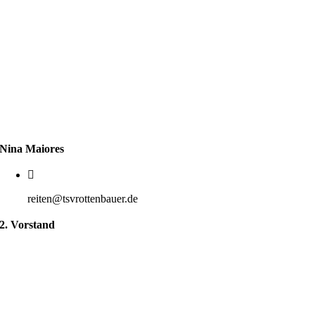
Nina Maiores
reiten@tsvrottenbauer.de
2. Vorstand