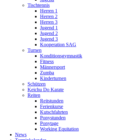
Tischtennis
Herren 1
Herren 2
Herren 3
Jugend 1
Jugend 2
Jugend 3
Kooperation SAG
Turnen
Konditionsgymnastik
Fitness
Männersport
Zumba
Kinderturnen
Schützen
Keichu Do Karate
Reiten
Reitstunden
Ferienkurse
Kutschfahrten
Ponystunden
Ponytage
Working Equitation
News