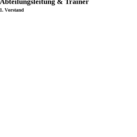
Abteilungsleitung & Trainer
1. Vorstand