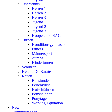
Tischtennis
Herren 1
Herren 2
Herren 3
Jugend 1
Jugend 2
Jugend 3
Kooperation SAG
Turnen
Konditionsgymnastik
Fitness
Männersport
Zumba
Kinderturnen
Schützen
Keichu Do Karate
Reiten
Reitstunden
Ferienkurse
Kutschfahrten
Ponystunden
Ponytage
Working Equitation
News