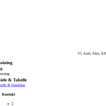
Vl. Axel, Alex, Er
aining
ag
enstag
iele & Tabelle
belle & Spielplan
Kontakt