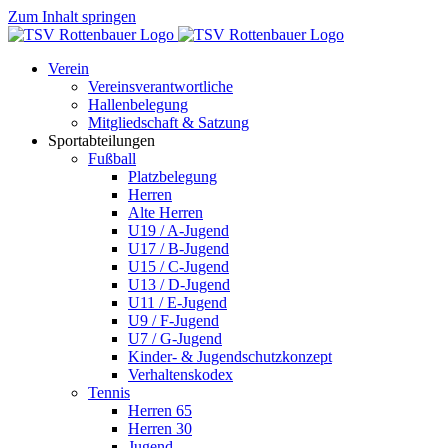
Zum Inhalt springen
Verein
Vereinsverantwortliche
Hallenbelegung
Mitgliedschaft & Satzung
Sportabteilungen
Fußball
Platzbelegung
Herren
Alte Herren
U19 / A-Jugend
U17 / B-Jugend
U15 / C-Jugend
U13 / D-Jugend
U11 / E-Jugend
U9 / F-Jugend
U7 / G-Jugend
Kinder- & Jugendschutzkonzept
Verhaltenskodex
Tennis
Herren 65
Herren 30
Jugend