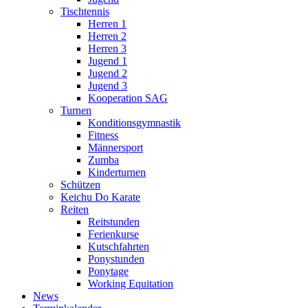
Tischtennis
Herren 1
Herren 2
Herren 3
Jugend 1
Jugend 2
Jugend 3
Kooperation SAG
Turnen
Konditionsgymnastik
Fitness
Männersport
Zumba
Kinderturnen
Schützen
Keichu Do Karate
Reiten
Reitstunden
Ferienkurse
Kutschfahrten
Ponystunden
Ponytage
Working Equitation
News