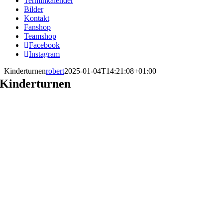
Terminkalender
Bilder
Kontakt
Fanshop
Teamshop
Facebook
Instagram
Kinderturnen
robert
2025-01-04T14:21:08+01:00
Kinderturnen