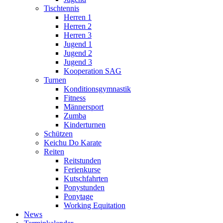
Tischtennis
Herren 1
Herren 2
Herren 3
Jugend 1
Jugend 2
Jugend 3
Kooperation SAG
Turnen
Konditionsgymnastik
Fitness
Männersport
Zumba
Kinderturnen
Schützen
Keichu Do Karate
Reiten
Reitstunden
Ferienkurse
Kutschfahrten
Ponystunden
Ponytage
Working Equitation
News