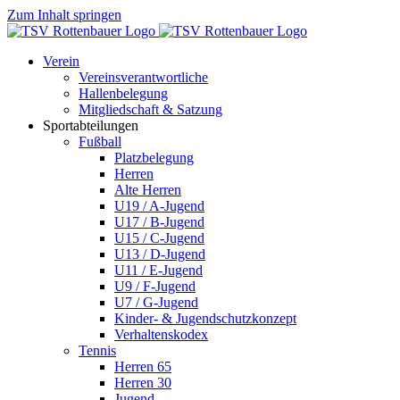
Zum Inhalt springen
Verein
Vereinsverantwortliche
Hallenbelegung
Mitgliedschaft & Satzung
Sportabteilungen
Fußball
Platzbelegung
Herren
Alte Herren
U19 / A-Jugend
U17 / B-Jugend
U15 / C-Jugend
U13 / D-Jugend
U11 / E-Jugend
U9 / F-Jugend
U7 / G-Jugend
Kinder- & Jugendschutzkonzept
Verhaltenskodex
Tennis
Herren 65
Herren 30
Jugend