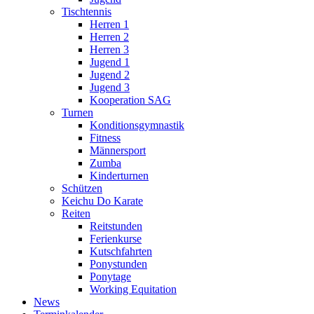
Tischtennis
Herren 1
Herren 2
Herren 3
Jugend 1
Jugend 2
Jugend 3
Kooperation SAG
Turnen
Konditionsgymnastik
Fitness
Männersport
Zumba
Kinderturnen
Schützen
Keichu Do Karate
Reiten
Reitstunden
Ferienkurse
Kutschfahrten
Ponystunden
Ponytage
Working Equitation
News