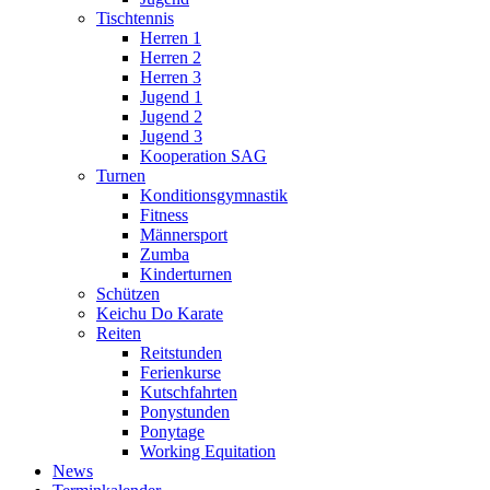
Tischtennis
Herren 1
Herren 2
Herren 3
Jugend 1
Jugend 2
Jugend 3
Kooperation SAG
Turnen
Konditionsgymnastik
Fitness
Männersport
Zumba
Kinderturnen
Schützen
Keichu Do Karate
Reiten
Reitstunden
Ferienkurse
Kutschfahrten
Ponystunden
Ponytage
Working Equitation
News