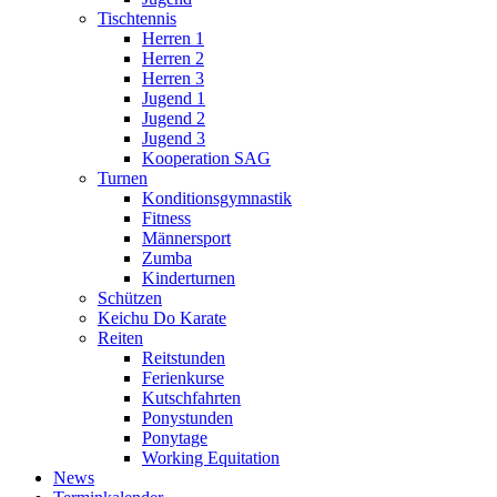
Tischtennis
Herren 1
Herren 2
Herren 3
Jugend 1
Jugend 2
Jugend 3
Kooperation SAG
Turnen
Konditionsgymnastik
Fitness
Männersport
Zumba
Kinderturnen
Schützen
Keichu Do Karate
Reiten
Reitstunden
Ferienkurse
Kutschfahrten
Ponystunden
Ponytage
Working Equitation
News