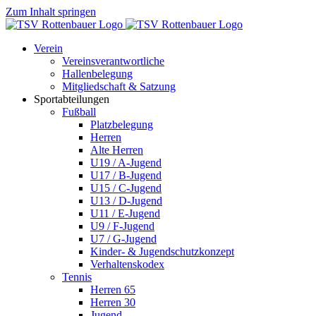
Zum Inhalt springen
Verein
Vereinsverantwortliche
Hallenbelegung
Mitgliedschaft & Satzung
Sportabteilungen
Fußball
Platzbelegung
Herren
Alte Herren
U19 / A-Jugend
U17 / B-Jugend
U15 / C-Jugend
U13 / D-Jugend
U11 / E-Jugend
U9 / F-Jugend
U7 / G-Jugend
Kinder- & Jugendschutzkonzept
Verhaltenskodex
Tennis
Herren 65
Herren 30
Jugend