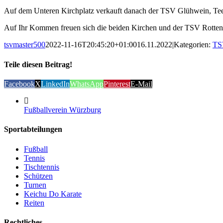
Auf dem Unteren Kirchplatz verkauft danach der TSV Glühwein, Tee, 
Auf Ihr Kommen freuen sich die beiden Kirchen und der TSV Rotten
tsvmaster500
2022-11-16T20:45:20+01:00
16.11.2022
|
Kategorien:
TS
Teile diesen Beitrag!
Facebook
X
LinkedIn
WhatsApp
Pinterest
E-Mail
Fußballverein Würzburg
Sportabteilungen
Fußball
Tennis
Tischtennis
Schützen
Turnen
Keichu Do Karate
Reiten
Rechtliches