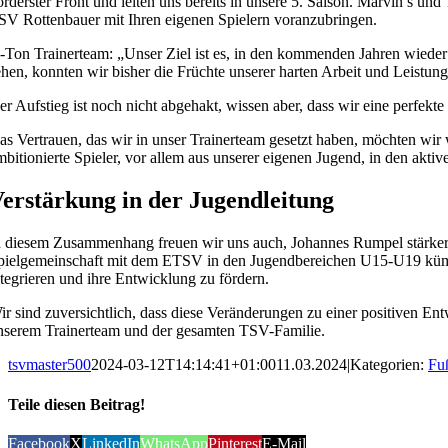
orderster Front und leiten uns bereits in unsere 5. Saison. Marvin’s un
SV Rottenbauer mit Ihren eigenen Spielern voranzubringen.
-Ton Trainerteam: „Unser Ziel ist es, in den kommenden Jahren wieder 
ehen, konnten wir bisher die Früchte unserer harten Arbeit und Leistun
er Aufstieg ist noch nicht abgehakt, wissen aber, dass wir eine perfek
as Vertrauen, das wir in unser Trainerteam gesetzt haben, möchten wir
mbitionierte Spieler, vor allem aus unserer eigenen Jugend, in den akti
erstärkung in der Jugendleitung
n diesem Zusammenhang freuen wir uns auch, Johannes Rumpel stärker i
pielgemeinschaft mit dem ETSV in den Jugendbereichen U15-U19 kümmer
ntegrieren und ihre Entwicklung zu fördern.
ir sind zuversichtlich, dass diese Veränderungen zu einer positiven En
nserem Trainerteam und der gesamten TSV-Familie.
tsvmaster500
2024-03-12T14:14:41+01:00
11.03.2024
|
Kategorien:
Fu
Teile diesen Beitrag!
Facebook
X
LinkedIn
WhatsApp
Pinterest
E-Mail