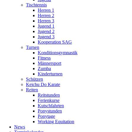
Tischtennis
Herren 1
Herren 2
Herren 3
Jugend 1
Jugend 2
Jugend 3
Kooperation SAG
Turnen
Konditionsgymnastik
Fitness
Männersport
Zumba
Kinderturnen
Schützen
Keichu Do Karate
Reiten
Reitstunden
Ferienkurse
Kutschfahrten
Ponystunden
Ponytage
Working Equitation
News