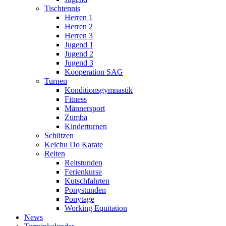
Tischtennis
Herren 1
Herren 2
Herren 3
Jugend 1
Jugend 2
Jugend 3
Kooperation SAG
Turnen
Konditionsgymnastik
Fitness
Männersport
Zumba
Kinderturnen
Schützen
Keichu Do Karate
Reiten
Reitstunden
Ferienkurse
Kutschfahrten
Ponystunden
Ponytage
Working Equitation
News