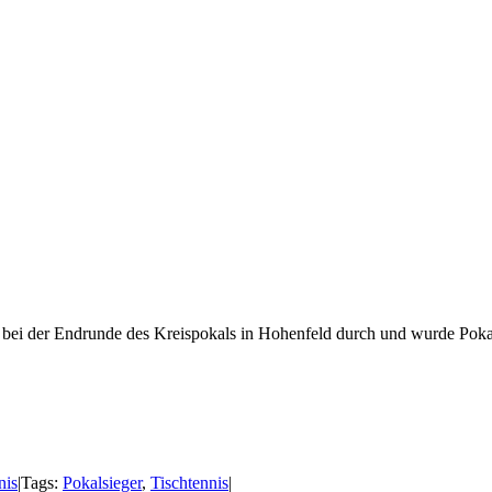
 bei der Endrunde des Kreispokals in Hohenfeld durch und wurde Poka
nis
|
Tags:
Pokalsieger
,
Tischtennis
|