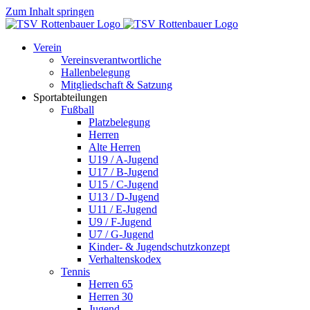
Zum Inhalt springen
Verein
Vereinsverantwortliche
Hallenbelegung
Mitgliedschaft & Satzung
Sportabteilungen
Fußball
Platzbelegung
Herren
Alte Herren
U19 / A-Jugend
U17 / B-Jugend
U15 / C-Jugend
U13 / D-Jugend
U11 / E-Jugend
U9 / F-Jugend
U7 / G-Jugend
Kinder- & Jugendschutzkonzept
Verhaltenskodex
Tennis
Herren 65
Herren 30
Jugend