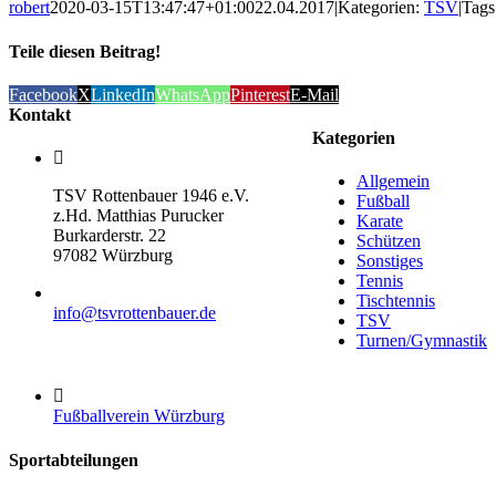
robert
2020-03-15T13:47:47+01:00
22.04.2017
|
Kategorien:
TSV
|
Tags
Teile diesen Beitrag!
Facebook
X
LinkedIn
WhatsApp
Pinterest
E-Mail
Kontakt
Kategorien
Allgemein
TSV Rottenbauer 1946 e.V.
Fußball
z.Hd. Matthias Purucker
Karate
Burkarderstr. 22
Schützen
97082 Würzburg
Sonstiges
Tennis
Tischtennis
info@tsvrottenbauer.de
TSV
Turnen/Gymnastik
Fußballverein Würzburg
Sportabteilungen