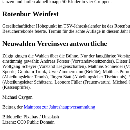
tanzen und laufen aktuell knapp 50 Kinder in vier Gruppen.
Rotenbur Weinfest
Gesellschaftlicher Höhepunkt im TSV­-Jahreskalender ist das Rotenbur
Besucherrekorde feierte. Termin für die achte Auflage in diesem Jahr 
Neuwahlen Vereinsverantwortliche
Zügig gingen die Wahlen über die Bühne. Nur der langjährige Vorsit
einstimmig gewählt: Andreas Förster (Vorstandsvorsitzender), Dieter
Wolfgang Scheyer (Vorstand Liegenschaften), Matthias Schneider (V
Sperrle, Guntram Trunk, Uwe Zimmermann (Beiräte), Matthias Puruck
(Abteilungsleiter Tennis), Jürgen Statt (Abteilungsleiter Tischtenni
(Abteilungsleiter Schützen), Leonore Füller (Frauenwartin), Michae
(Kassenprüfer).
Michael Czygan
Beitrag der
Mainpost zur Jahreshauptversammlung
Bildquelle: Pixabay / Unsplash
Lizenz: CC0 Public Domain