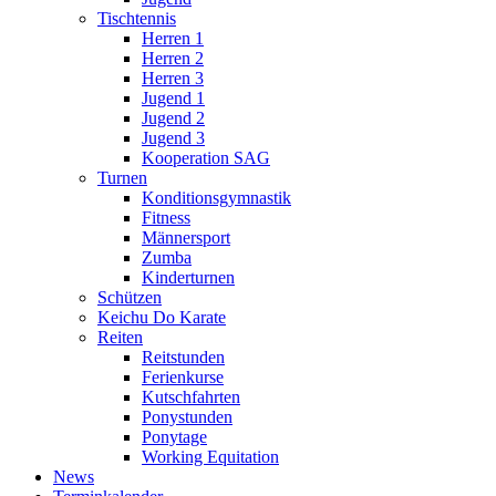
Tischtennis
Herren 1
Herren 2
Herren 3
Jugend 1
Jugend 2
Jugend 3
Kooperation SAG
Turnen
Konditionsgymnastik
Fitness
Männersport
Zumba
Kinderturnen
Schützen
Keichu Do Karate
Reiten
Reitstunden
Ferienkurse
Kutschfahrten
Ponystunden
Ponytage
Working Equitation
News