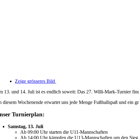
Zeige grösseres Bild
 13. und 14. Juli ist es endlich soweit: Das 27. Willi-Mark-Turnier finde
 diesem Wochenende erwartet uns jede Menge Fußballspaß und ein 
nser Turnierplan:
Samstag, 13. Juli
Ab 09:00 Uhr starten die U11-Mannschaften
Ab 14:00 Uhr kämpfen die U13-Mannschaften um den Sieg