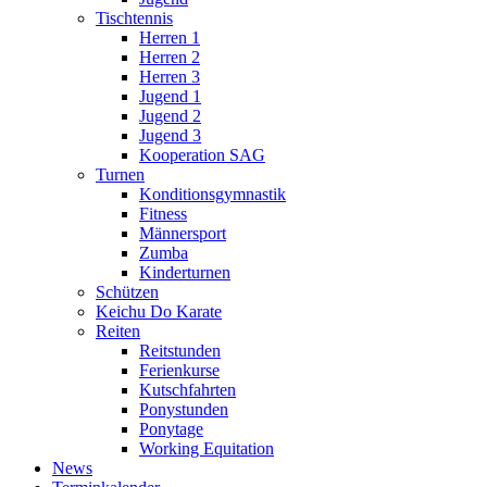
Tischtennis
Herren 1
Herren 2
Herren 3
Jugend 1
Jugend 2
Jugend 3
Kooperation SAG
Turnen
Konditionsgymnastik
Fitness
Männersport
Zumba
Kinderturnen
Schützen
Keichu Do Karate
Reiten
Reitstunden
Ferienkurse
Kutschfahrten
Ponystunden
Ponytage
Working Equitation
News