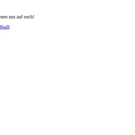
euen uns auf euch!
ßball
|