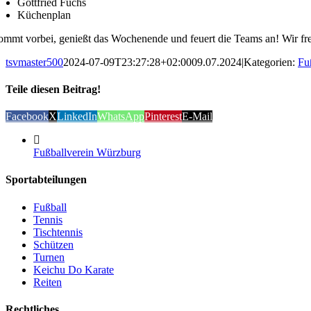
Gottfried Fuchs
Küchenplan
mmt vorbei, genießt das Wochenende und feuert die Teams an! Wir fr
tsvmaster500
2024-07-09T23:27:28+02:00
09.07.2024
|
Kategorien:
Fu
Teile diesen Beitrag!
Facebook
X
LinkedIn
WhatsApp
Pinterest
E-Mail
Fußballverein Würzburg
Sportabteilungen
Fußball
Tennis
Tischtennis
Schützen
Turnen
Keichu Do Karate
Reiten
Rechtliches