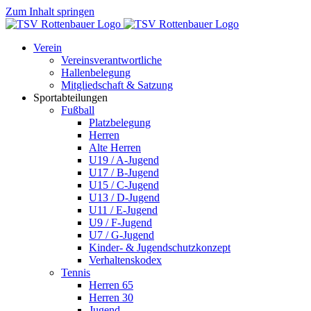
Zum Inhalt springen
Verein
Vereinsverantwortliche
Hallenbelegung
Mitgliedschaft & Satzung
Sportabteilungen
Fußball
Platzbelegung
Herren
Alte Herren
U19 / A-Jugend
U17 / B-Jugend
U15 / C-Jugend
U13 / D-Jugend
U11 / E-Jugend
U9 / F-Jugend
U7 / G-Jugend
Kinder- & Jugendschutzkonzept
Verhaltenskodex
Tennis
Herren 65
Herren 30
Jugend