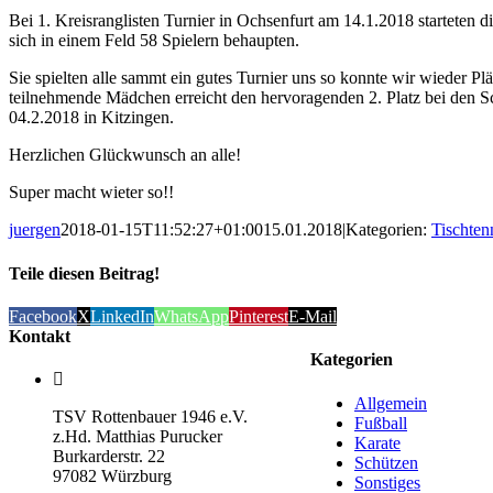
Bei 1. Kreisranglisten Turnier in Ochsenfurt am 14.1.2018 startete
sich in einem Feld 58 Spielern behaupten.
Sie spielten alle sammt ein gutes Turnier uns so konnte wir wieder Pl
teilnehmende Mädchen erreicht den hervoragenden 2. Platz bei den Sch
04.2.2018 in Kitzingen.
Herzlichen Glückwunsch an alle!
Super macht wieter so!!
juergen
2018-01-15T11:52:27+01:00
15.01.2018
|
Kategorien:
Tischten
Teile diesen Beitrag!
Facebook
X
LinkedIn
WhatsApp
Pinterest
E-Mail
Kontakt
Kategorien
Allgemein
TSV Rottenbauer 1946 e.V.
Fußball
z.Hd. Matthias Purucker
Karate
Burkarderstr. 22
Schützen
97082 Würzburg
Sonstiges