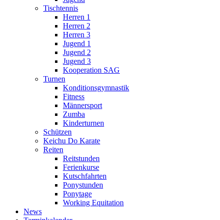
Tischtennis
Herren 1
Herren 2
Herren 3
Jugend 1
Jugend 2
Jugend 3
Kooperation SAG
Turnen
Konditionsgymnastik
Fitness
Männersport
Zumba
Kinderturnen
Schützen
Keichu Do Karate
Reiten
Reitstunden
Ferienkurse
Kutschfahrten
Ponystunden
Ponytage
Working Equitation
News