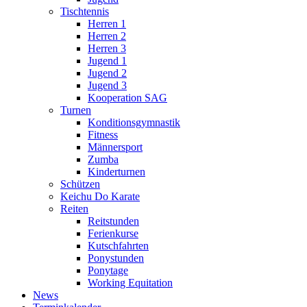
Tischtennis
Herren 1
Herren 2
Herren 3
Jugend 1
Jugend 2
Jugend 3
Kooperation SAG
Turnen
Konditionsgymnastik
Fitness
Männersport
Zumba
Kinderturnen
Schützen
Keichu Do Karate
Reiten
Reitstunden
Ferienkurse
Kutschfahrten
Ponystunden
Ponytage
Working Equitation
News