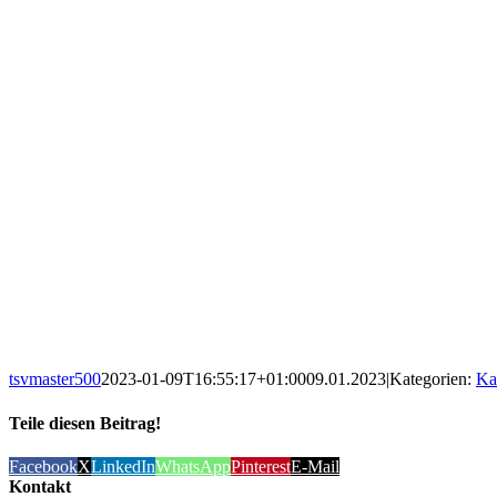
tsvmaster500
2023-01-09T16:55:17+01:00
09.01.2023
|
Kategorien:
Ka
Teile diesen Beitrag!
Facebook
X
LinkedIn
WhatsApp
Pinterest
E-Mail
Kontakt